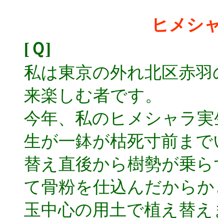
ヒメシ
[Ｑ]
私は東京の外れ北区赤羽
来楽しむ者です。
今年、私のヒメシャラ実
生が一鉢が枯死寸前まで
替え直後から樹勢が乗ら
て骨粉を仕込んだからか
玉中心の用土で植え替え